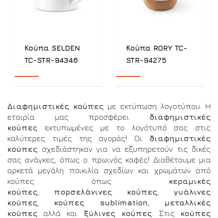
Κούπα SELDEN
Κούπα RORY TC-
TC-STR-94346
STR-94275
Διαφημιστικές κούπες
με εκτύπωση λογοτύπου. Η
εταιρία μας προσφέρει
διαφημιστικές
κούπες
εκτυπωμένες με το λογότυπό σας στις
καλύτερες τιμές της αγοράς! Οι
διαφημιστικές
κούπες
σχεδιάστηκαν για να εξυπηρετούν τις δικές
σας ανάγκες, όπως ο πρωινός καφές! Διαθέτουμε μια
αρκετά μεγάλη ποικιλία σχεδίων και χρωμάτων από
κούπες όπως
κεραμικές
κούπες
,
πορσελάνινες
κούπες
,
γυάλινες
κούπες
,
κούπες
sublimation
,
μεταλλικές
κούπες
αλλά και
ξύλινες κούπες
. Στις
κούπες