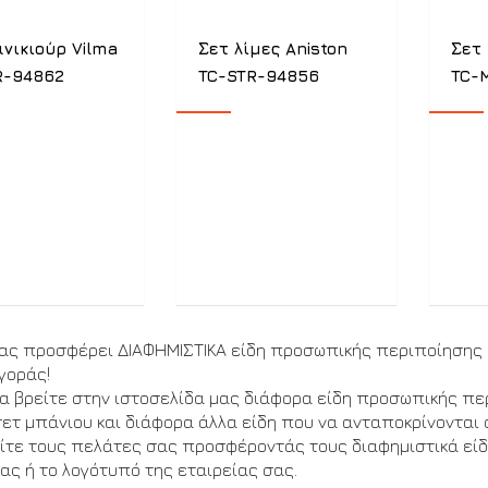
νικιούρ Vilma
Σετ λίμες Aniston
Σετ 
R-94862
TC-STR-94856
TC-
μας προσφέρει ΔΙΑΦΗΜΙΣΤΙΚΑ είδη προσωπικής περιποίησης
γοράς!
α βρείτε στην ιστοσελίδα μας διάφορα είδη προσωπικής πε
σετ μπάνιου και διάφορα άλλα είδη που να ανταποκρίνονται 
ίτε τους πελάτες σας προσφέροντάς τους διαφημιστικά εί
ας ή το λογότυπό της εταιρείας σας.