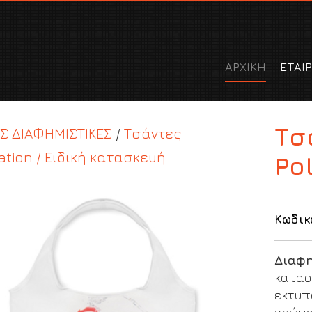
ΑΡΧΙΚΗ
ΕΤΑΙΡ
Τσ
Σ ΔΙΑΦΗΜΙΣΤΙΚΕΣ
/
Τσάντες
ation / Ειδική κατασκευή
Po
Κωδικ
Διαφη
κατασκ
εκτυπ