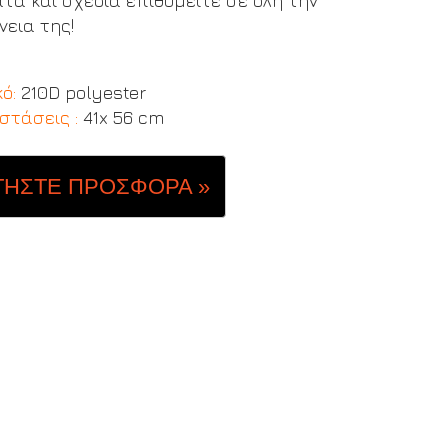
τα και σχέδια επιθυμείτε σε όλη την
νεια της
!
κό:
210D polyester
στάσεις :
41x 56 cm
ΤΗΣΤΕ ΠΡΟΣΦΟΡΑ »