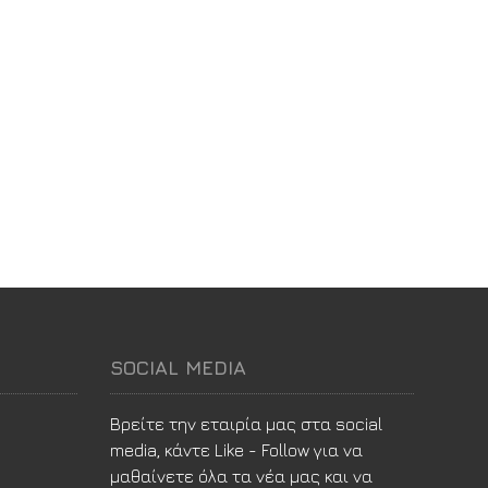
SOCIAL MEDIA
Βρείτε την εταιρία μας στα social
media, κάντε Like - Follow για να
μαθαίνετε όλα τα νέα μας και να