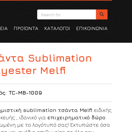
ΕΙΑ
ΠΡΟΪΟΝΤΑ
ΚΑΤΑΛΟΓΟΙ
ΕΠΙΚΟΙΝΩΝΙΑ
άντα Sublimation
lyester Melfi
ός: TC-MB-1009
μιστική sublimation τσάντα Melfi
ειδικής
ευής , ιδανικό για
επιχειρηματικό δώρο
ωμένη με το λογότυπό σας! Ε
κτυπώστε όσα