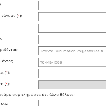
α:
πώνυμο (
*
):
:
ο:
ροϊόντος:
ϊόντος:
α (
*
):
η (
*
):
ούμε συμπληρώστε ότι άλλο θέλετε:
εις: