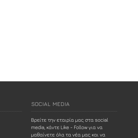
SOCIAL MEDIA
Βρείτε την εταιρία μας στα social
media, κάντε Like - Follow για να
μαθαίνετε όλα τα νέα μας και να