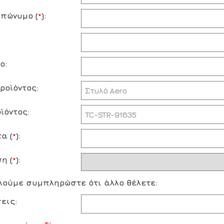
πώνυμο (
*
):
:
ο:
ροϊόντος:
ϊόντος:
α (
*
):
η (
*
):
ούμε συμπληρώστε ότι άλλο θέλετε:
εις: