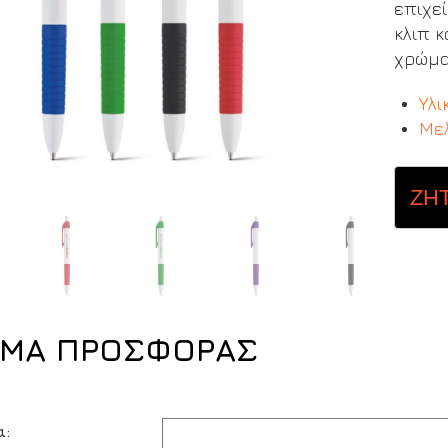
επιχε
κλιπ 
χρώμα
Υλι
Μελ
ΖΗ
ΜΑ ΠΡΟΣΦΟΡΑΣ
α: