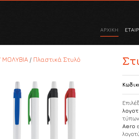
ΑΡΧΙΚΗ
ΕΤΑΙΡ
Στ
/ ΜΟΛΥΒΙΑ
/
Πλαστικά Στυλό
Κωδικ
Eπιλέ
λογο
τύπων
Αero
ε
λογοτ