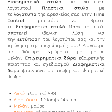
Διαφημιστικά στυλό
με εκτύπωση
λογοτύπου!
Πλαστικά στυλό
με
το
λογότυπο
της αρεσκείας σας! Στην
Τime
Control
μπορείτε να βρείτε
το
διαφημιστικό στυλό Mars,
το οποίο
αποτελεί ιδανική λύση για
την
εκτύπωση
του λογοτύπου σας και την
πρώθηση της επιχείρησής σας! Διαθέσιμο
σε διάφορα χρώματα με μαύρο
μελάνι.
Επιχειρηματικά δώρα
εξαιρετικής
ποιότητας και σχεδιασμού.
Διαφημιστικά
δώρα
φτιαγμένα με άποψη και εξαιρετικό
design.
Υλικό:
πλαστικό ABS
Διαστάσεις:
1 (diam) x 14 x cm
Μελάνι:
μαύρο