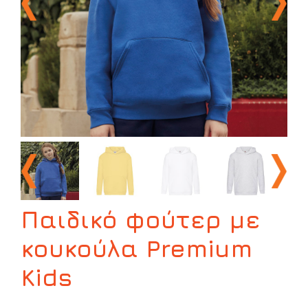
Παιδικό φούτερ με
κουκούλα Premium
Kids