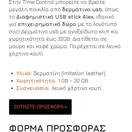
Στην Time Control μπορείτε να βρείτε
μεγάλη ποικιλία από
δερμάτινα usb
, όπως
το
Διαφημιστικό USB stick Alex,
ιδανικό
για
επιχειρηματικό δώρο
με το λογότυπό
σας! Δερμάτινο usb με ανοξείδωτο κλιπ και
χωρητικότητα έως 32GB. Διατίθεται σε
μαύρο και καφέ χρώμα. Παρέχεται σε λευκό
χάρτινο κουτί.
Υλικό:
δερματίνη (imitation leather)
Χωρητικότητα:
1 GB - 32 GB
Συσκευασία
:
λευκό χάρτινο κουτί
ΖΗΤΗΣΤΕ ΠΡΟΣΦΟΡΑ »
ΦΟΡΜΑ ΠΡΟΣΦΟΡΑΣ