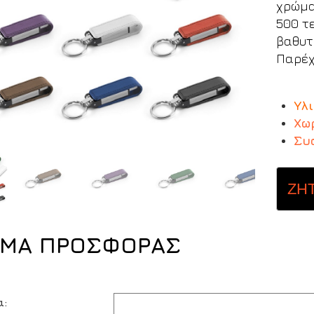
χρώμα
500 τ
βαθυτ
Παρέχ
Υλι
Χω
Συ
ΖΗ
ΜΑ ΠΡΟΣΦΟΡΑΣ
α: