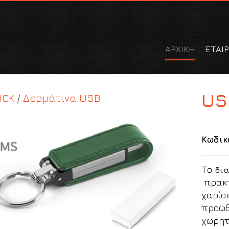
ΑΡΧΙΚΗ
ΕΤΑΙΡ
US
ICK
/
Δερμάτινα USB
Κωδικ
Το
δια
πρακ
χαρίσ
προωθ
χωρητ