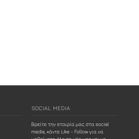
SOCIAL MEDIA
Βρείτε την εταιρία μας στα social
media, κάντε Like - Follow για να