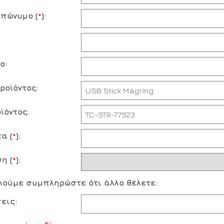
πώνυμο (
*
):
:
ο:
ροϊόντος:
ϊόντος:
α (
*
):
η (
*
):
ούμε συμπληρώστε ότι άλλο θέλετε:
εις: