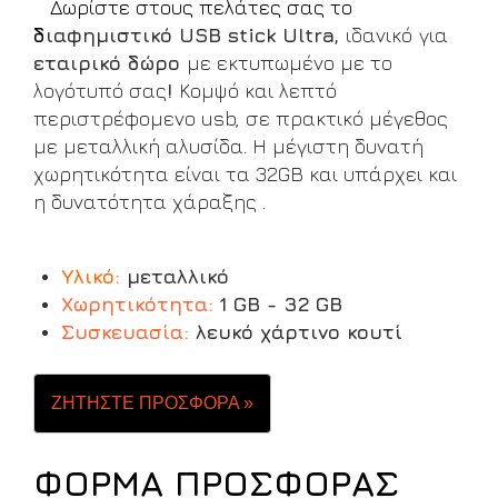
Δωρίστε στους πελάτες σας το
δ
ιαφημιστικό USB stick Ultra,
ιδανικό
για
εταιρικό δώρο
με
εκτυπωμένo με το
λογότυπό σας
!
Κομψό και λεπτό
περιστρέφομενο usb, σε πρακτικό μέγεθος
με μεταλλική αλυσίδα. Η μέγιστη δυνατή
χωρητικότητα είναι τα 32GB και υπάρχει και
η δυνατότητα χάραξης .
Υλικό:
μεταλλικό
Χωρητικότητα:
1 GB - 32 GB
Συσκευασία
:
λευκό χάρτινο κουτί
ΖΗΤΗΣΤΕ ΠΡΟΣΦΟΡΑ »
ΦΟΡΜΑ ΠΡΟΣΦΟΡΑΣ