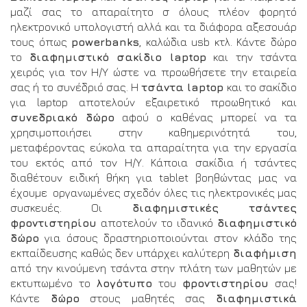
μαζί σας το απαραίτητο σ όλους πλέον φορητό
ηλεκτρονικό υπολογιστή αλλά και τα διάφορα αξεσουάρ
τους όπως
powerbanks
, καλώδια usb κτλ. Κάντε δώρο
το
διαφημιστικό σακίδιο laptop
και την τσάντα
χειρός για τον Η/Υ ώστε να προωθήσετε την εταιρεία
σας ή το συνέδριό σας. Η
τσάντα laptop
και το σακίδιο
για laptop αποτελούν εξαιρετικό προωθητικό και
συνεδριακό δώρο
αφού ο καθένας μπορεί να τα
χρησιμοποιήσει στην καθημερινότητά του,
μεταφέροντας εύκολα τα απαραίτητα για την εργασία
του εκτός από τον Η/Υ. Κάποια σακίδια ή τσάντες
διαθέτουν ειδική θήκη για tablet βοηθώντας μας να
έχουμε οργανωμένες σχεδόν όλες τις ηλεκτρονικές μας
συσκευές. Οι
διαφημιστικές τσάντες
φροντιστηρίου
αποτελούν το ιδανικό
διαφημιστικό
δώρο
για όσους δραστηριοποιούνται στον κλάδο της
εκπαίδευσης καθώς δεν υπάρχει καλύτερη
διαφήμιση
από την κινούμενη τσάντα στην πλάτη των μαθητών με
εκτυπωμένο το
λογότυπο
του
φροντιστηρίου
σας!
Κάντε
δώρο
στους μαθητές σας
διαφημιστικά